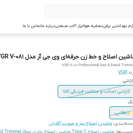
ازم بهداشتی برقی
تصفیه هوا
ابزار آلات صنعتی
درباره ما
تماس با ما
شین اصلاح و خط زن حرفه‌ای وی جی آر مدل VGR V-081
VGR V-081 Professional Hair & Beard Trimm
ند:
VGR
رانتی
گارانتی اصالت و سلامت فیزیکی کالا
نگ
طلایی
ته‌بندی
:
ماشین اصلاح سر و صورت آقایان
چسب‌ها :
ماشین اصلاح Type C
،
ماشین اصلاح باتری 1500
،
rd Trimmer