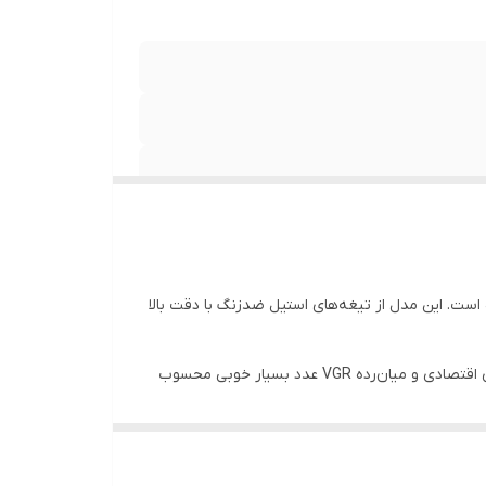
حی شده است. این مدل از تیغه‌های استیل ضدزنگ با دقت بالا
باتری قدرتمند 1500 میلی‌آمپرساعتی دستگاه پس از 3 ساعت شارژ کامل، تا 180 دقیقه کارکرد مداوم فراهم می‌کند که در میان خط زن‌های اقتصادی و میان‌رده VGR عدد بسیار خوبی محسوب