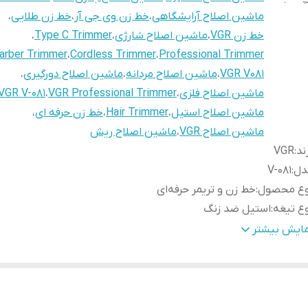
ماشین اصلاح آرایشگاهی
،
خط زن وی جی آر
،
خط زن طلایی
،
خط زن VGR
،
ماشین اصلاح شارژی
،
Type C Trimmer
،
arber Trimmer
،
Cordless Trimmer
،
Professional Trimmer
VGR V081
،
ماشین اصلاح مردانه
،
ماشین اصلاح دورگیری
،
ماشین اصلاح فلزی
،
VGR Professional Trimmer
،
VGR V-081
ماشین اصلاح استیل
،
Hair Trimmer
،
خط زن حرفه ای
،
ماشین اصلاح VGR
،
ماشین اصلاح ریش
ند
:
VGR
دل
:
V-081
وع محصول
:
خط زن و تریمر حرفه‌ای
ع تیغه
:
استیل ضد زنگ
نولوژی اصلاح
:
برش مستقیم
مایش بیشتر
نس تیغه
:
Stainless Steel
نس بدنه
:
فلزی
تری
:
لیتیوم یونی 1500 میلی‌آمپرساعت
ان شارژ
:
3 ساعت