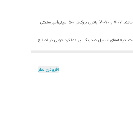
مدل V-081 را می‌توان نسخه ارتقایافته بسیاری از خط زن‌های اقتصادی VGR دانست. مهم‌ترین مزیت این دستگاه نسبت به مدل‌هایی مانند V-071 و V-070، باتری بزرگ‌تر 1500 میلی‌آمپرساعتی
حکام و خوش‌دستی ایجاد کرده است. تیغه‌های استیل ضدزنگ نیز عملکرد خوبی در اصلاح
در بررسی تجربه کاربران، VGR معمولاً به دلیل کیفیت ساخت مناسب و ارزش خرید بالا مورد توجه قرار می‌گیرد و V-081 نیز به دلیل باتری بزرگ‌تر و شارژ Type-C یکی از مدل‌های محبوب این
افزودن نظر