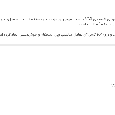
180 دقیقه
USB Type-C
بدنه فلزی دستگاه حس یک ابزار حرفه‌ای را منتقل می‌کند و وزن 187 گرمی آن تعادل مناسبی بین است
3 عدد
1، 2 و 3 میلی‌متر
5V-1A
دارد
ید.
دارد
187 گرم
دارد