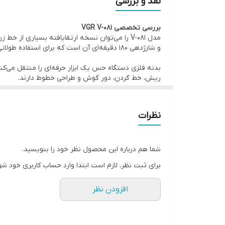
نقد و بررسی
زمان استفاده
بررسی تخصصی VGR V-081
نوع شارژ
و شارژدهی 180 دقیقه‌ای آن است که برای استفاده طولانی‌مدت کاملاً مناسب است.
تعداد شانه
ریش، خط گردن، دور گوش و طراحی خطوط دارند.
سایز شانه‌ها
برند محسوب می‌شود.
نظرات
ولتاژ ورودی
نقاط قوت
قابلیت استفاده بدون سیم
شما هم درباره این محصول نظر خود را بنویسید.
✅ باتری قدرتمند 1500 میلی‌آمپرساعتی
برای ثبت نظر، لازم است ابتدا وارد حساب کاربری خود شو
قابلیت استفاده با سیم
✅ شارژدهی طولانی تا 180 دقیقه
افزودن نظر
وزن
✅ درگاه شارژ USB Type-C
نشانگر وضعیت
✅ بدنه فلزی مقاوم و زیبا