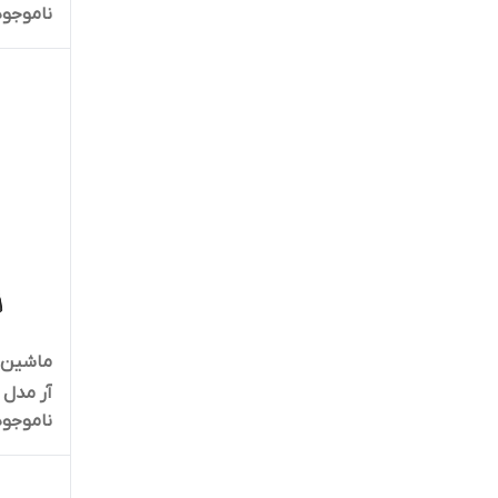
ناموجود
ماشین ا
آر مدل VGR V-166
ناموجود