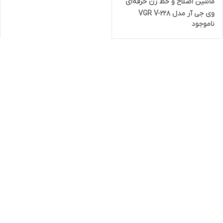
ماشین اصلاح و خط زن حرفه‌ای
وی جی آر مدل VGR V-228
ناموجود