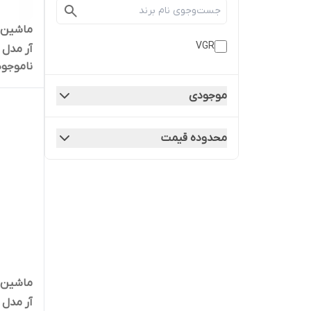
ماشین ا
VGR
آر مدل VGR V-290
ناموجود
موجودی
محدوده قیمت
ماشین ا
آر مدل VGR V-070