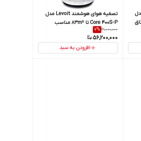
وشمند Levoit مدل
تصفیه هوای هوشمند Levoit مدل
ب اتاق
Core 400S-P تا 83m² مناسب
7
%
61,000,000
فضاهای متوسط و بزرگ
56,200,000
افزودن به سبد