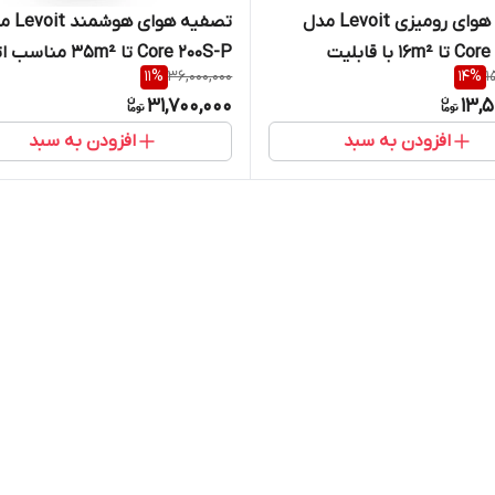
تصفیه هوای رومیزی Levoit مدل
تصفیه هوای ه
Core Mini-P تا 16m² با قابلیت
Core 200S-P تا 35m² منا
11
%
36,000,000
14
%
1
مانی
خواب، اتاق کودک و فضاهای کو
31,700,000
13,
افزودن به سبد
افزودن به سبد