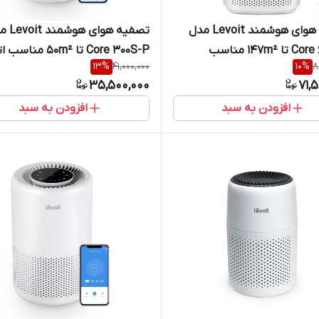
تصفیه هوای هوشمند Levoit مدل
تصفیه هوای ه
Core 600S-P تا 147m² مناسب
Core 300S-P تا 50m² مناس
13
%
41,000,000
10
%
8
 بزرگ
خواب و فضاهای کوچک
35,500,000
71,
افزودن به سبد
افزودن به سبد