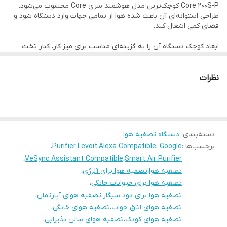
یکی از مهم‌ترین ویژگی‌های Core 200S-P پشتیبانی از Amazon Alexa و
Core 200S-P کوچک‌ترین مدل هوشمند سری Core محسوب می‌شود.
اتصال Wi-Fi
دارد
طراحی استوانه‌ای آن باعث شده هوا از تمامی جهات وارد دستگاه شود و
Google Assistant است که امکان کنترل صوتی دستگاه را فراهم
فضای کمی اشغال کند.
کنترل صوتی
Alexa و Google Assistant
می‌کند.
ابعاد کوچک دستگاه آن را به گزینه‌ای مناسب برای میز کار، کنار تخت
خواب و اتاق کودک تبدیل کرده است.
حالت خواب
دارد
نظرات
تایمر
2، 4 و 8 ساعت
عملکرد تصفیه هوا
مساحت
تا 62 متر مربع
سیستم فیلتراسیون سه‌مرحله‌ای شامل:
پوشش‌دهی
پیش فیلتر نایلونی
دسته‌بندی
:
دستگاه تصفیه هوا
مساحت مؤثر
35 متر مربع
برچسب‌ها :
Alexa Compatible، Google
،
Levoit
،
Purifier
،
فیلتر اصلی جذب ذرات معلق
استاندارد
،
VeSync Assistant Compatible
،
Smart Air Purifier
فیلتر کربن فعال
تصفیه هوا
،
تصفیه هوا برای آلرژی
،
نرخ CADR
حدود 170 متر مکعب بر ساعت
تصفیه هوا برای حیوانات خانگی
،
است.
تصفیه هوا برای دود سیگار
،
تصفیه هوای آپارتمان
،
سطح صدا
حداقل 24 دسی‌بل
تصفیه هوای اتاق خواب
،
تصفیه هوای خانگی
،
این ساختار قادر است:
تصفیه هوای کودک
،
تصفیه هوای سالن پذیرایی
،
توان مصرفی
37 وات