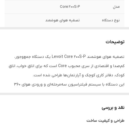
مدل
Core 200S-P
نوع دستگاه
تصفیه هوای هوشمند
فناوری گردش هوا
360° Air Intake
توضیحات
نوع فیلتراسیون
3 مرحله‌ای HEPA
تصفیه هوای هوشمند Levoit Core 200S-P یک دستگاه جمع‌وجور،
فیلتر کربن فعال
دارد
کم‌صدا و اقتصادی از سری محبوب Core است که برای اتاق خواب، اتاق
پیش فیلتر
دارد
کودک، دفاتر کاری کوچک و آپارتمان‌ها طراحی شده است.
این دستگاه با سیستم فیلتراسیون سه‌مرحله‌ای و ورودی هوای 360
فیلتر اصلی
دارد
درجه، قادر است گردوغبار، گرده گیاهان، موی حیوانات خانگی، ذرات دود،
کنترل از طریق
دارد
آلرژن‌ها و بوهای نامطبوع محیط را جذب کند. همچنین با اتصال به Wi-Fi
نقد و بررسی
موبایل
و اپلیکیشن VeSync می‌توانید از هر نقطه دستگاه را کنترل کرده و
طراحی و کیفیت ساخت
وضعیت عملکرد آن را مشاهده نمایید.
اپلیکیشن
VeSync