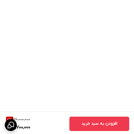
✅ مناسب اتاق خواب و اتاق کودک
✅ قیمت اقتصادی‌تر نسبت به Core 300S
✅ کنترل از طریق اپلیکیشن VeSync
✅ پشتیبانی از Alexa و Google Assistant
✅ صدای بسیار کم در حالت خواب
✅ مصرف برق پایین
✅ مناسب برای افراد دارای آلرژی
✅ مناسب برای حیوانات خانگی
نقاط ضعف
❌ فاقد سنسور PM2.5 و نمایشگر کیفیت هوا
36,000,000
11
%
افزودن به سبد خرید
31,700,000
❌ قدرت تصفیه کمتر از Core 300S