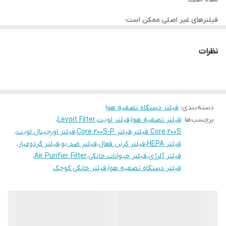
فیلترهای غیر اصلی ممکن است:
راندمان تصفیه را کاهش دهند
نظرات
فشار بیشتری به فن وارد کنند
دقت سنسور عمر فیلتر را مختل کنند
دسته‌بندی
:
فیلتر دستگاه تصفیه هوا
عملکرد در دنیای واقعی
برچسب‌ها :
فیلتر تصفیه هوا
،
فیلتر لویت
،
Levoit Filter
،
این فیلتر برای شرایط زیر عملکرد بسیار خوبی دارد:
Core 200S فیلتر
،
فیلتر Core 200S-P
،
فیلتر اورجینال لویت
،
فیلتر HEPA
،
فیلتر کربن فعال
،
فیلتر ضد بو
،
فیلتر گردوغبار
،
اتاق خواب
فیلتر آلرژی
،
فیلتر حیوانات خانگی
،
Air Purifier Filter
،
فیلتر دستگاه تصفیه هوا
،
فیلتر خانگی کوچک
اتاق کودک
آپارتمان‌های کوچک
محیط‌های دارای گردوغبار سبک