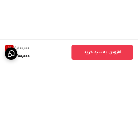
نقاط ضعف
محدود به فضاهای کوچک
هزینه تعویض دوره‌ای
نیاز به استفاده از فیلتر اصلی برای بهترین عملکرد
7,800,000
19
%
افزودن به سبد خرید
6,300,000
قدرت کمتر نسبت به Core 300S و 400S
برگشت به بالا