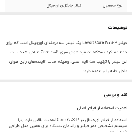
نوع محصول
فیلتر جایگزین اورجینال
سیستم فیلتراسیون
3 مرحله‌ای (Pre-Filter + HEPA Grade +
Activated Carbon)
توضیحات
راندمان فیلتراسیون
حذف 99.97٪ ذرات تا 0.3 میکرون
فیلتر Levoit Core 200S-P یک فیلتر سه‌مرحله‌ای اورجینال است که برای
حفظ عملکرد دستگاه تصفیه هوای سری Core 200S طراحی شده است.
پیش‌فیلتر
دارد (گردوغبار، مو، پرز)
این فیلتر با ترکیب سه لایه اصلی، وظیفه حذف آلاینده‌های رایج هوای
فیلتر HEPA
دارد (گرده، آلرژن‌ها، ذرات ریز)
داخل خانه را بر عهده دارد:
لایه پیش‌فیلتر برای جذب ذرات درشت مانند گردوغبار و مو
فیلتر کربن فعال
دارد (بو، دود، VOC)
فیلتر HEPA برای جذب ذرات بسیار ریز، گرده گیاهان و آلرژن‌ها
نقد و بررسی
عمر مفید
6 تا 12 ماه
فیلتر کربن فعال برای حذف بوهای نامطبوع، دود و گازها
اهمیت استفاده از فیلتر اصلی
این ساختار باعث می‌شود دستگاه در محیط‌های کوچک تا متوسط عملکرد
نصب
آسان (بدون ابزار)
پایدار و قابل اعتمادی داشته باشد.
استفاده از فیلتر اورجینال در Core 200S-P اهمیت بالایی دارد، زیرا
کاربرد
تصفیه هوای خانگی، اتاق خواب، اتاق کودک
سیستم تشخیص عمر فیلتر و راندمان دستگاه برای همین مدل طراحی
شده است.