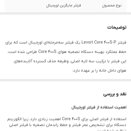
نوع محصول
فیلتر جایگزین اورجینال
سیستم فیلتراسیون
3 مرحله‌ای (Pre-Filter + HEPA Grade Filter +
Activated Carbon)
توضیحات
راندمان فیلتراسیون
حذف 99.97٪ ذرات تا 0.3 میکرون
فیلتر Levoit Core 400S-P یک فیلتر سه‌مرحله‌ای اورجینال است که برای
حفظ عملکرد بهینه دستگاه تصفیه هوای Core 400S طراحی شده است.
لایه پیش‌فیلتر
دارد (ذرات ریز، آلرژن‌ها، گرده)
این فیلتر با ترکیب سه لایه اصلی، وظیفه حذف گسترده آلاینده‌های
فیلتر HEPA
دارد (ذرات ریز، آلرژن‌ها، گرده)
هوای داخل خانه را بر عهده دارد:
لایه پیش‌فیلتر برای جذب گردوغبار و مو
فیلتر کربن فعال
دارد (حذف بو و گازها)
فیلتر اصلی برای جذب ذرات بسیار ریز و آلرژن‌ها
نقد و بررسی
عمر مفید
6 تا 12 ماه
فیلتر کربن فعال برای حذف بوهای نامطبوع و گازها
اهمیت استفاده از فیلتر اورجینال
این ساختار باعث می‌شود دستگاه بتواند در محیط‌های خانگی، اداری و
قابلیت جذب بو
بالا (دود، حیوانات خانگی، آشپزی)
حتی فضاهای نسبتاً بزرگ عملکرد پایدار و مؤثری داشته باشد.
استفاده از فیلتر اصلی برای Core 400S اهمیت زیادی دارد، زیرا الگوریتم
نصب
بسیار آسان (بدون ابزار)
دستگاه برای تشخیص عمر فیلتر و حفظ راندمان تصفیه با فیلتر اصلی
تنظیم شده است.