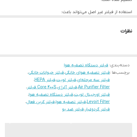
وضعیت
اورجینال (Genuine Replacement)
استفاده از فیلتر غیر اصل می‌تواند باعث:
کاهش راندمان تصفیه
نظرات
افزایش فشار به موتور دستگاه
کاهش عمر دستگاه
شود.
دسته‌بندی
:
فیلتر دستگاه تصفیه هوا
برچسب‌ها :
فیلتر تصفیه هوای خانگی
،
فیلتر حیوانات خانگی
،
عملکرد تصفیه
فیلتر سه مرحله‌ای
،
فیلتر لویت
،
فیلتر HEPA
،
Air Purifier Filter
،
فیلتر آلرژی
،
Core 400S فیلتر
،
این فیلتر برای حذف طیف گسترده‌ای از آلاینده‌ها طراحی شده است:
فیلتر اورجینال لویت
،
فیلتر دستگاه تصفیه هوا
،
Levoit Filter
،
فیلتر تصفیه هوا
،
فیلتر کربن فعال
،
گردوغبار و ذرات معلق (PM2.5)
فیلتر گردوغبار
،
فیلتر ضد بو
گرده گیاهان و آلرژن‌ها
دود سیگار و آلودگی شهری