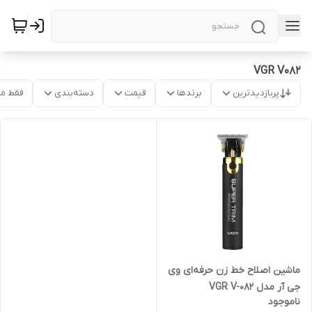
VGR V082
پربازدیدترین
برندها
قیمت
دسته‌بندی
فقط م
ماشین اصلاح خط زن حرفه‌ای وی
جی آر مدل VGR V-082
ناموجود