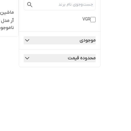
ماشین ا
VGR
آر مدل VGR V-228
ناموجود
موجودی
محدوده قیمت