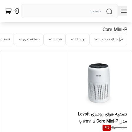
Core Mini-P
پربازدیدترین
برندها
قیمت
دسته‌بندی
فقط م
تصفیه هوای رومیزی Levoit
مدل Core Mini-P تا 16m² با
15,800,000
14
%
قابلیت رایحه‌درمانی