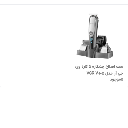
بینی
ست اصلاح چندکاره 5 کاره وی
جی آر مدل VGR V-105
ناموجود