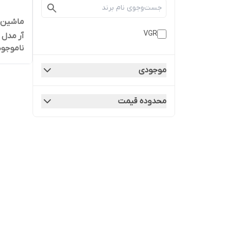
ماشین ا
VGR
آر مدل VGR V-003
ناموجود
موجودی
محدوده قیمت