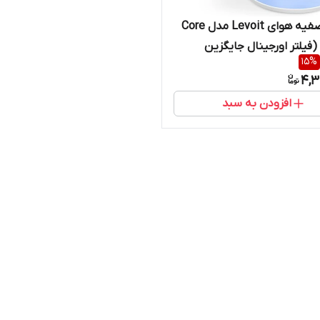
فیلتر تصفیه هوای Levoit مدل Core
Mini-P (فیلتر اورجینال جایگزین
15
%
ه‌ای)
4,3
افزودن به سبد