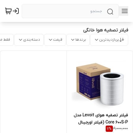
فیلتر تصفیه هوا خانگی
پربازدیدترین
برندها
قیمت
دسته‌بندی
فقط م
فیلتر تصفیه هوای Levoit مدل
Core 600S-P (فیلتر اورجینال
19,000,000
11
%
جایگزین)