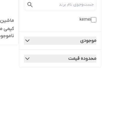
kemei
ماشین ا
کیمی مدل 5017 جدید با ب
ناموجود
موجودی
محدوده قیمت