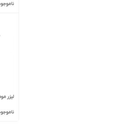
ناموجود
لیزر موه
ناموجود