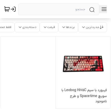
جدیدترین
برندها
قیمت
دسته‌بندی
فقط محص
کیبورد با سیم Leobog Hi75C با
سویچ Spacetime و طرح
ناموجود
anime