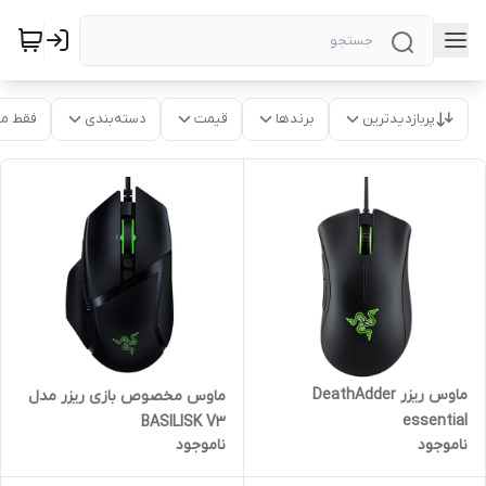
پربازدیدترین
برندها
قیمت
دسته‌بندی
فقط م
ماوس ریزر DeathAdder
ماوس مخصوص بازی ریزر مدل
essential
BASILISK V3
ناموجود
ناموجود